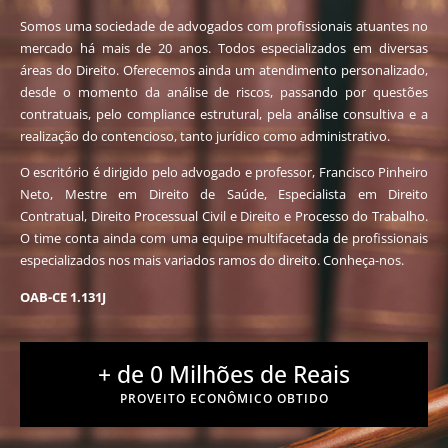
Somos uma sociedade de advogados com profissionais atuantes no
mercado há mais de 20 anos. Todos especializados em diversas
áreas do Direito. Oferecemos ainda um atendimento personalizado,
desde o momento da análise de riscos, passando por questões
contratuais, pelo compliance estrutural, pela análise consultiva e a
realização do contencioso, tanto jurídico como administrativo.
O escritório é dirigido pelo advogado e professor, Francisco Pinheiro
Neto, Mestre em Direito de Saúde, Especialista em Direito
Contratual, Direito Processual Civil e Direito e Processo do Trabalho.
O time conta ainda com uma equipe multifacetada de profissionais
especializados nos mais variados ramos do direito. Conheça-nos.
OAB-CE 1.131J
+ de 
0
 Milhões de Reais
PROVEITO ECONÔMICO OBTIDO