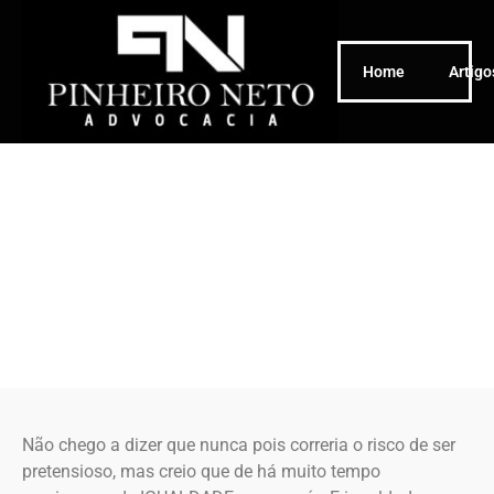
Home
Artigo
Não chego a dizer que nunca pois correria o risco de ser
pretensioso, mas creio que de há muito tempo